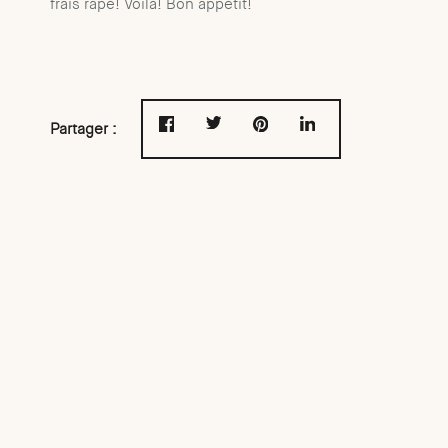
frais râpé! Voilà! Bon appétit!
Partager :