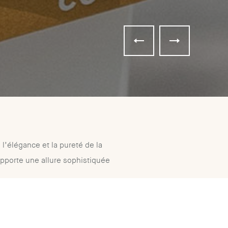
l’élégance et la pureté de la
 apporte une allure sophistiquée
x rehaussé de variations
ussi bien aux sols qu'aux murs.