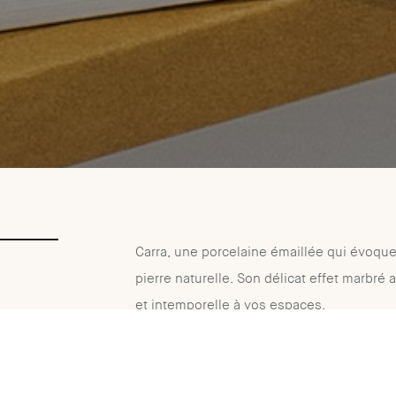
Carra, une porcelaine émaillée qui évoque 
pierre naturelle. Son délicat effet marbré
et intemporelle à vos espaces.
Offerte dans la teinte White, un blanc dou
subtiles, elle est conçue pour s'adapter a